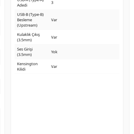
3
Adedi
USB-B (Type-B)
Besleme
Var
(Upstream)
Kulaklık Çıkış
Var
(3.5mm)
Ses Girişi
Yok
(3.5mm)
Kensington
Var
Kilidi