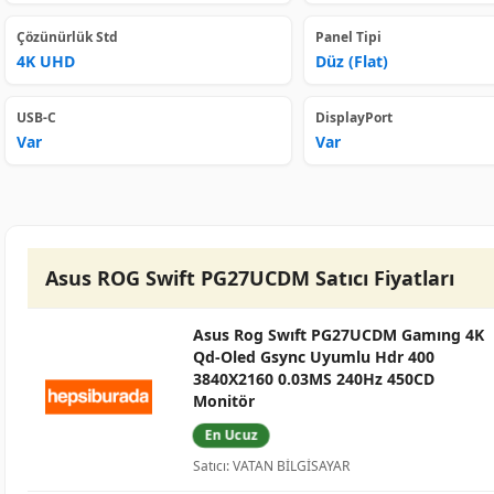
Çözünürlük Std
Panel Tipi
4K UHD
Düz (Flat)
USB-C
DisplayPort
Var
Var
Asus ROG Swift PG27UCDM Satıcı Fiyatları
Asus Rog Swıft PG27UCDM Gamıng 4K
Qd-Oled Gsync Uyumlu Hdr 400
3840X2160 0.03MS 240Hz 450CD
Monitör
En Ucuz
Satıcı: VATAN BİLGİSAYAR