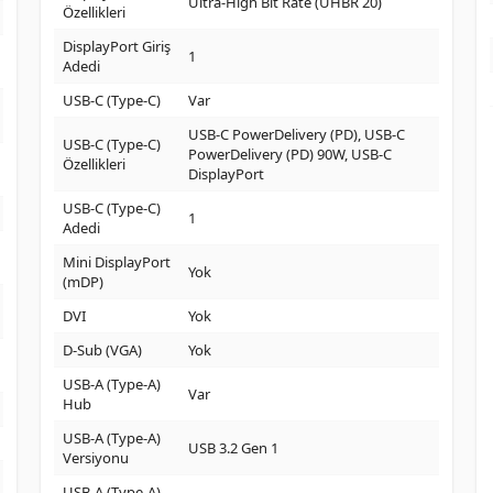
Ultra-High Bit Rate (UHBR 20)
Özellikleri
DisplayPort Giriş
1
Adedi
USB-C (Type-C)
Var
USB-C PowerDelivery (PD), USB-C
USB-C (Type-C)
PowerDelivery (PD) 90W, USB-C
Özellikleri
DisplayPort
USB-C (Type-C)
1
Adedi
Mini DisplayPort
Yok
(mDP)
DVI
Yok
D-Sub (VGA)
Yok
USB-A (Type-A)
Var
Hub
USB-A (Type-A)
USB 3.2 Gen 1
Versiyonu
USB-A (Type-A)