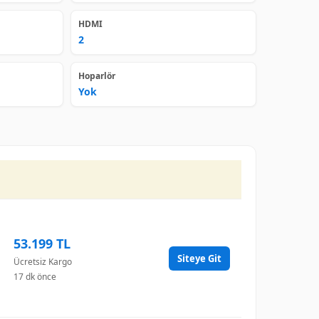
HDMI
2
Hoparlör
Yok
53.199 TL
Siteye Git
Ücretsiz Kargo
17 dk önce