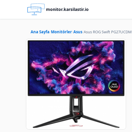
monitor.karsilastir.io
Ana Sayfa
Monitörler
Asus
Asus ROG Swift PG27UCDM