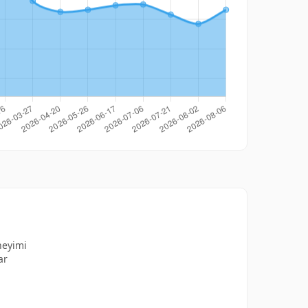
neyimi
ar