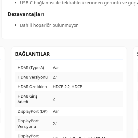
USB-C bağlantısı ile tek kablo üzerinden görüntü ve güç 
Dezavantajları
Dahili hoparlör bulunmuyor
BAĞLANTILAR
HDMI (Type A)
Var
HDMI Versiyonu
2.1
HDMI Özellikleri
HDCP 2.2, HDCP
HDMI Giriş
2
Adedi
DisplayPort (DP)
Var
DisplayPort
2.1
Versiyonu
DisplayPort