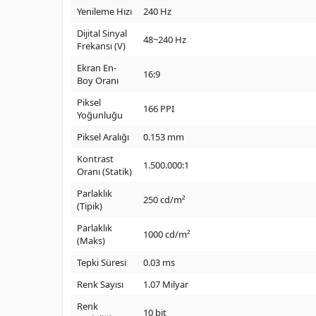
Yenileme Hızı
240 Hz
Dijital Sinyal
48~240 Hz
Frekansı (V)
Ekran En-
16:9
Boy Oranı
Piksel
166 PPI
Yoğunluğu
Piksel Aralığı
0.153 mm
Kontrast
1.500.000:1
Oranı (Statik)
Parlaklık
250 cd/m²
(Tipik)
Parlaklık
1000 cd/m²
(Maks)
Tepki Süresi
0.03 ms
Renk Sayısı
1.07 Milyar
Renk
10 bit