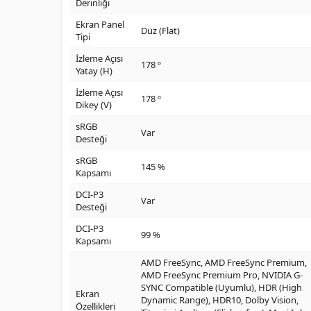
Derinliği
Ekran Panel
Düz (Flat)
Tipi
İzleme Açısı
178 º
Yatay (H)
İzleme Açısı
178 º
Dikey (V)
sRGB
Var
Desteği
sRGB
145 %
Kapsamı
DCI-P3
Var
Desteği
DCI-P3
99 %
Kapsamı
AMD FreeSync, AMD FreeSync Premium,
AMD FreeSync Premium Pro, NVIDIA G-
SYNC Compatible (Uyumlu), HDR (High
Ekran
Dynamic Range), HDR10, Dolby Vision,
Özellikleri