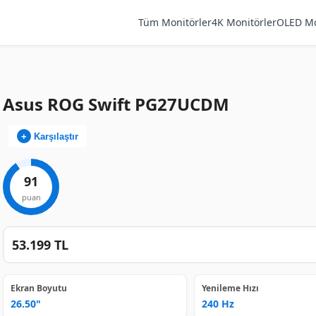
Tüm Monitörler
4K Monitörler
OLED Mo
Asus ROG Swift PG27UCDM
+
Karşılaştır
91
53.199 TL
Ekran Boyutu
Yenileme Hızı
26.50"
240 Hz