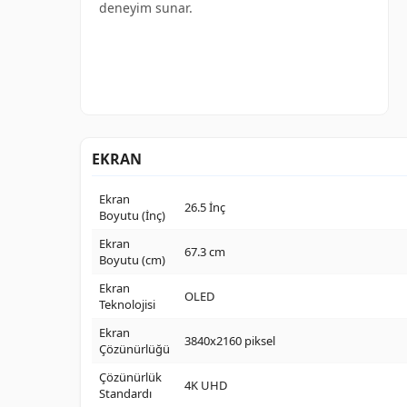
deneyim sunar.
EKRAN
Ekran
26.5 İnç
Boyutu (İnç)
Ekran
67.3 cm
Boyutu (cm)
Ekran
OLED
Teknolojisi
Ekran
3840x2160 piksel
Çözünürlüğü
Çözünürlük
4K UHD
Standardı