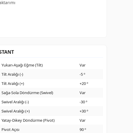
aktarımı
STANT
Yukarı-Aşağı Eğme (Tilt)
Var
Tilt Aralığı (-)
-5 º
Tilt Aralığı (+)
+20 º
Sağa-Sola Döndürme (Swivel)
Var
Swivel Aralığı (-)
-30 º
Swivel Aralığı (+)
+30 º
Yatay-Dikey Döndürme (Pivot)
Var
Pivot Açısı
90 º