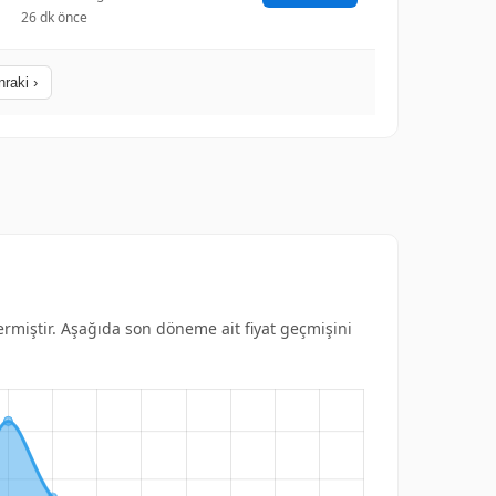
26 dk önce
raki ›
termiştir. Aşağıda son döneme ait fiyat geçmişini