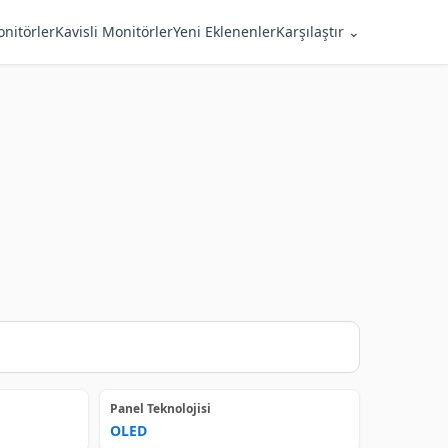
nitörler
Kavisli Monitörler
Yeni Eklenenler
Karşılaştır ⌄
Panel Teknolojisi
OLED