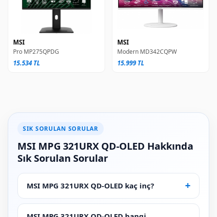
MSI
MSI
Pro MP275QPDG
Modern MD342CQPW
15.534 TL
15.999 TL
SIK SORULAN SORULAR
MSI MPG 321URX QD-OLED Hakkında
Sık Sorulan Sorular
MSI MPG 321URX QD-OLED kaç inç?
MSI MPG 321URX QD-OLED hangi