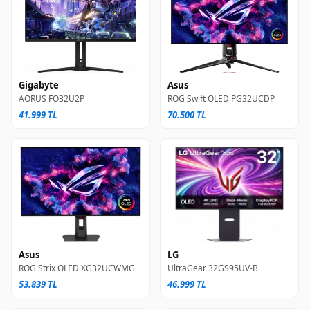
Gigabyte
Asus
AORUS FO32U2P
ROG Swift OLED PG32UCDP
41.999 TL
70.500 TL
Asus
LG
ROG Strix OLED XG32UCWMG
UltraGear 32GS95UV-B
53.839 TL
46.999 TL