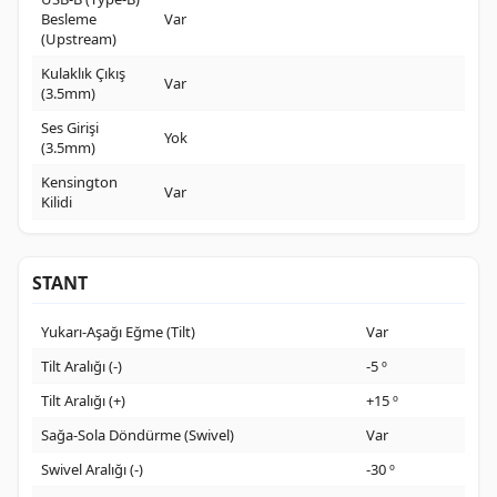
Besleme
Var
(Upstream)
Kulaklık Çıkış
Var
(3.5mm)
Ses Girişi
Yok
(3.5mm)
Kensington
Var
Kilidi
STANT
Yukarı-Aşağı Eğme (Tilt)
Var
Tilt Aralığı (-)
-5 º
Tilt Aralığı (+)
+15 º
Sağa-Sola Döndürme (Swivel)
Var
Swivel Aralığı (-)
-30 º