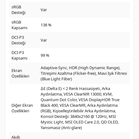
sRGB
Var
Desteği
sRGB
138 %
Kapsamı
DCI-P3
Var
Desteği
DCI-P3
99 %
Kapsamı
Adaptive-Sync, HDR (High Dynamic Range),
Ekran
Titreşimi Azaltma (Flicker-free), Mavi Işık Filtresi
Özellikleri
(Blue Light Filter)
∆E (Delta E) < 2 Renk Hassasiyeti, Arka
Aydınlatma, VESA ClearMR 13000, KVM,
Quantum Dot Color, VESA DisplayHDR True
Diğer Ekran
Black 400, VESA ClearMR, Arka Aydınlatma
Özellikleri
(RGB), Kişiselleştirilebilir Arka Aydınlatma,
Konsol Desteği: 3840x2160 @ 120Hz, MSI
Mystic Light, MSI OLED Care 2.0, QD OLED,
Yansımasız (Anti-glare)
Akıllı