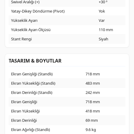
Swivel Aralığı (+)
+30 º
Yatay-Dikey Döndürme (Pivot)
Yok
Yükseklik Ayarı
Var
Yükseklik Ayarı Ölçüsü
110 mm
Stant Rengi
Siyah
TASARIM & BOYUTLAR
Ekran Genişliği (Standlı)
718 mm
Ekran Yüksekliği (Standlı)
483 mm
Ekran Derinliği (Standlı)
242 mm
Ekran Genişliği
718 mm
Ekran Yüksekliği
418 mm
Ekran Derinliği
69 mm
Ekran Ağırlığı (Standlı)
9.6 kg