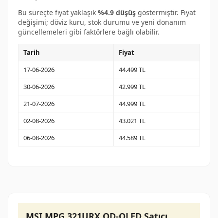
Bu süreçte fiyat yaklaşık
%4.9 düşüş
göstermiştir. Fiyat
değişimi; döviz kuru, stok durumu ve yeni donanım
güncellemeleri gibi faktörlere bağlı olabilir.
Tarih
Fiyat
17-06-2026
44.499 TL
30-06-2026
42.999 TL
21-07-2026
44.999 TL
02-08-2026
43.021 TL
06-08-2026
44.589 TL
MSI MPG 321URX QD-OLED Satıcı