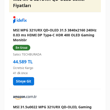
Fiyatları
MSI MPG 321URX QD-OLED 31.5 3840x2160 240Hz
0.03 ms HDMI DP Type-C HDR 400 OLED Gaming
Monitör
En Ucuz
Satıcı: TECHBURADA
44.589 TL
Ücretsiz Kargo
41 dk önce
Siteye Git
MSI 31.5u0022 MPG 321URX QD-OLED, Gaming