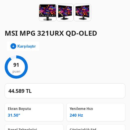
MSI MPG 321URX QD-OLED
+
Karşılaştır
91
44.589 TL
Ekran Boyutu
Yenileme Hızı
31.50"
240 Hz
Panel Teknolojisi
Çözünürlük Std