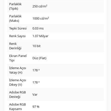
Parlaklık
250 cd/m²
(Tipik)
Parlaklık
1000 cd/m²
(Maks)
Tepki Süresi
0.03 ms
Renk Sayısı
1.07 Milyar
Renk
10 bit
Derinliği
Ekran Panel
Düz (Flat)
Tipi
İzleme Açısı
178 º
Yatay (H)
İzleme Açısı
178 º
Dikey (V)
Adobe RGB
Var
Desteği
Adobe RGB
97 %
Kapsamı