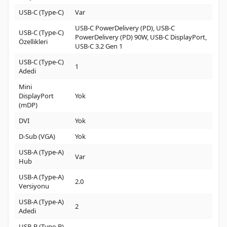
USB-C (Type-C)
Var
USB-C PowerDelivery (PD), USB-C
USB-C (Type-C)
PowerDelivery (PD) 90W, USB-C DisplayPort,
Özellikleri
USB-C 3.2 Gen 1
USB-C (Type-C)
1
Adedi
Mini
DisplayPort
Yok
(mDP)
DVI
Yok
D-Sub (VGA)
Yok
USB-A (Type-A)
Var
Hub
USB-A (Type-A)
2.0
Versiyonu
USB-A (Type-A)
2
Adedi
USB-B (Type-B)