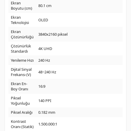
Ekran
80.1 cm
Boyutu (cm)
Ekran
OLED
Teknolojisi
Ekran
3840x2160 piksel
Çözünürlüğü
Çözünürlük
4K UHD
Standardı
Yenileme Hızı
240 Hz
Dijital Sinyal
48~240 Hz
Frekansı (V)
Ekran En-
16:9
Boy Oranı
Piksel
140 PPI
Yoğunluğu
Piksel Aralığı
0.182 mm
Kontrast
1.500.000:1
Oranı (Statik)