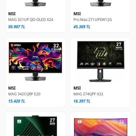
MSI
MSI
MAG 321UP QD-OLED X24
Pro Max 271UPXW12G
50.907 TL
45.369 TL
MSI
MSI
MAG 342CQRF E20
MAG 274QPF X32
15.420 TL
16.397 TL