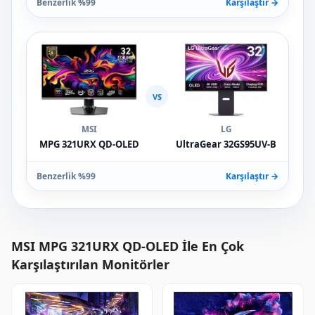
Benzerlik %99
Karşılaştır →
VS
MSI
LG
MPG 321URX QD-OLED
UltraGear 32GS95UV-B
Benzerlik %99
Karşılaştır →
MSI MPG 321URX QD-OLED İle En Çok
Karşılaştırılan Monitörler