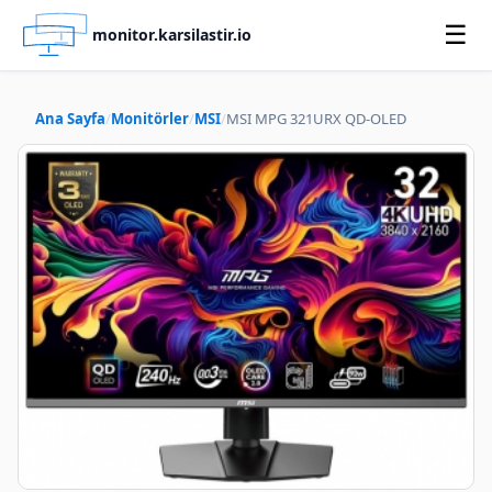
☰
monitor.karsilastir.io
Ana Sayfa
Monitörler
MSI
MSI MPG 321URX QD-OLED