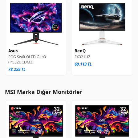
Asus
BenQ
ROG Swift OLED Gen3
EX321UZ
(PG32UCDM3)
69.119 TL
78.259 TL
MSI Marka Diğer Monitörler