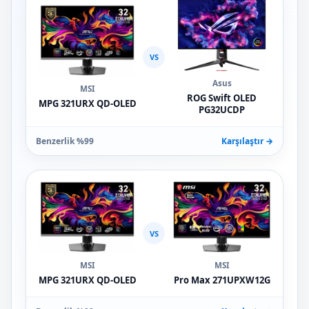
VS
Asus
MSI
ROG Swift OLED
MPG 321URX QD-OLED
PG32UCDP
Benzerlik %99
Karşılaştır →
VS
MSI
MSI
MPG 321URX QD-OLED
Pro Max 271UPXW12G