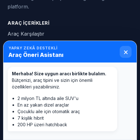
platform.
ARAÇ İÇERIKLERI
Araç Karşılaştır
Son Eklenenler
Araç önerisi sorun
YAPAY ZEKÂ DESTEKLI
×
2 Milyon Altındaki Araçlar
Araç Öneri Asistanı
Araç Satışları
Merhaba! Size uygun aracı birlikte bulalım.
Bütçenizi, araç tipini ve sizin için önemli
KARSILASTIR.IO NETWORK
özellikleri yazabilirsiniz.
Araç
Akıllı Saat
2 milyon TL altında aile SUV'u
Buzdolabı
Cep Telefonu
En az yakan dizel araçlar
Çocuklu aile için otomatik araç
Çamaşır Makinesi
Fırın
7 kişilik hibrit
Klima
Kulaklık
200 HP üzeri hatchback
Kurutma Makinesi
Market Fiyatı