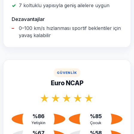
7 koltuklu yapısıyla geniş ailelere uygun
Dezavantajlar
0–100 km/s hızlanması sportif beklentiler için
yavaş kalabilir
GÜVENLIK
Euro NCAP
★
★
★
★
★
%86
%85
Yetişkin
Çocuk
%67
%58