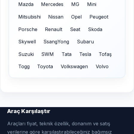
Mazda
Mercedes
MG
Mini
Mitsubishi
Nissan
Opel
Peugeot
Porsche
Renault
Seat
Skoda
Skywell
SsangYong
Subaru
Suzuki
SWM
Tata
Tesla
Tofaş
Togg
Toyota
Volkswagen
Volvo
Araç Karşılaştır
Araçları fiyat, teknik özellik, donanım ve satış
verilerine göre karşılaştırabileceğiniz bağımsız