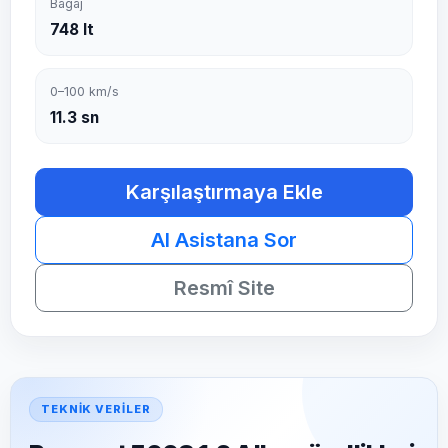
Bagaj
748 lt
0–100 km/s
11.3 sn
Karşılaştırmaya Ekle
AI Asistana Sor
Resmî Site
TEKNIK VERILER